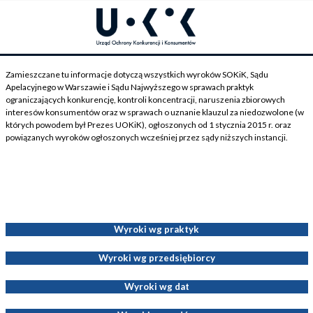
Zamieszczane tu informacje dotyczą wszystkich wyroków SOKiK, Sądu
Apelacyjnego w Warszawie i Sądu Najwyższego w sprawach praktyk
ograniczających konkurencję, kontroli koncentracji, naruszenia zbiorowych
interesów konsumentów oraz w sprawach o uznanie klauzul za niedozwolone (w
których powodem był Prezes UOKiK), ogłoszonych od 1 stycznia 2015 r. oraz
powiązanych wyroków ogłoszonych wcześniej przez sądy niższych instancji.
Wyroki dotyczące Decyzji Prezesa UOKiK
Wyroki wg praktyk
Wyroki wg przedsiębiorcy
Wyroki wg dat