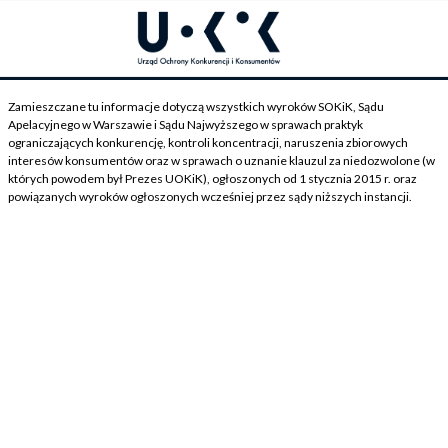
Zamieszczane tu informacje dotyczą wszystkich wyroków SOKiK, Sądu
Apelacyjnego w Warszawie i Sądu Najwyższego w sprawach praktyk
ograniczających konkurencję, kontroli koncentracji, naruszenia zbiorowych
interesów konsumentów oraz w sprawach o uznanie klauzul za niedozwolone (w
których powodem był Prezes UOKiK), ogłoszonych od 1 stycznia 2015 r. oraz
powiązanych wyroków ogłoszonych wcześniej przez sądy niższych instancji.