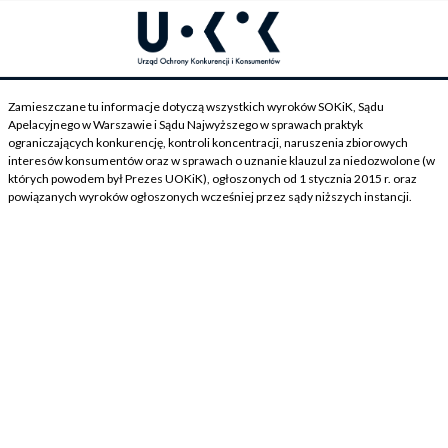
Zamieszczane tu informacje dotyczą wszystkich wyroków SOKiK, Sądu
Apelacyjnego w Warszawie i Sądu Najwyższego w sprawach praktyk
ograniczających konkurencję, kontroli koncentracji, naruszenia zbiorowych
interesów konsumentów oraz w sprawach o uznanie klauzul za niedozwolone (w
których powodem był Prezes UOKiK), ogłoszonych od 1 stycznia 2015 r. oraz
powiązanych wyroków ogłoszonych wcześniej przez sądy niższych instancji.