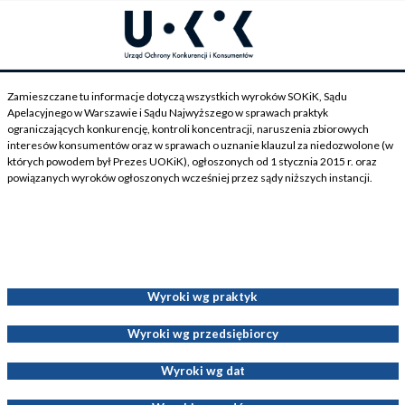
Zamieszczane tu informacje dotyczą wszystkich wyroków SOKiK, Sądu
Apelacyjnego w Warszawie i Sądu Najwyższego w sprawach praktyk
ograniczających konkurencję, kontroli koncentracji, naruszenia zbiorowych
interesów konsumentów oraz w sprawach o uznanie klauzul za niedozwolone (w
których powodem był Prezes UOKiK), ogłoszonych od 1 stycznia 2015 r. oraz
powiązanych wyroków ogłoszonych wcześniej przez sądy niższych instancji.
Wyroki dotyczące Decyzji Prezesa UOKiK
Wyroki wg praktyk
Wyroki wg przedsiębiorcy
Wyroki wg dat