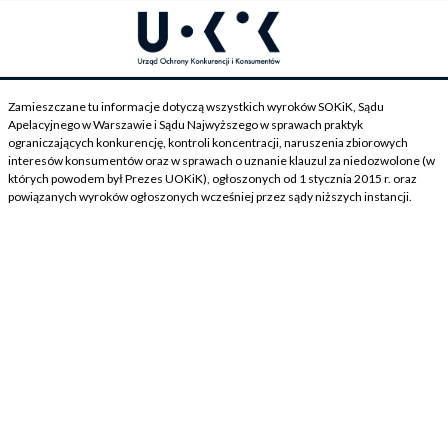
Zamieszczane tu informacje dotyczą wszystkich wyroków SOKiK, Sądu
Apelacyjnego w Warszawie i Sądu Najwyższego w sprawach praktyk
ograniczających konkurencję, kontroli koncentracji, naruszenia zbiorowych
interesów konsumentów oraz w sprawach o uznanie klauzul za niedozwolone (w
których powodem był Prezes UOKiK), ogłoszonych od 1 stycznia 2015 r. oraz
powiązanych wyroków ogłoszonych wcześniej przez sądy niższych instancji.