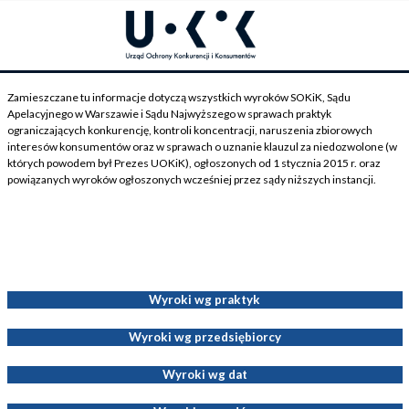
Zamieszczane tu informacje dotyczą wszystkich wyroków SOKiK, Sądu
Apelacyjnego w Warszawie i Sądu Najwyższego w sprawach praktyk
ograniczających konkurencję, kontroli koncentracji, naruszenia zbiorowych
interesów konsumentów oraz w sprawach o uznanie klauzul za niedozwolone (w
których powodem był Prezes UOKiK), ogłoszonych od 1 stycznia 2015 r. oraz
powiązanych wyroków ogłoszonych wcześniej przez sądy niższych instancji.
Wyroki dotyczące Decyzji Prezesa UOKiK
Wyroki wg praktyk
Wyroki wg przedsiębiorcy
Wyroki wg dat