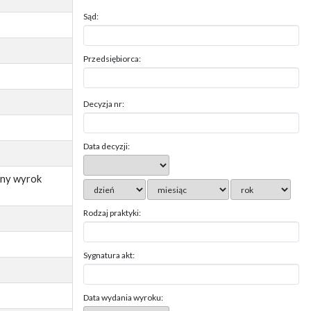
Sąd:
Przedsiębiorca:
Decyzja nr:
Data decyzji:
ony wyrok
Rodzaj praktyki:
Sygnatura akt:
Data wydania wyroku: