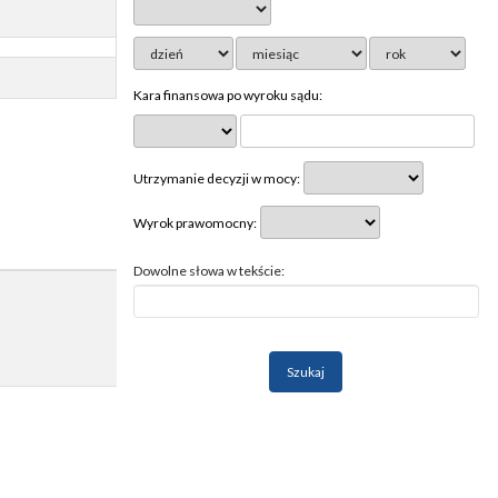
Kara finansowa po wyroku sądu:
Utrzymanie decyzji w mocy:
Wyrok prawomocny:
Dowolne słowa w tekście: