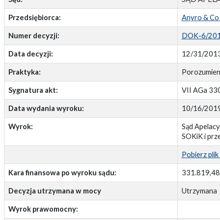
Przedsiębiorca:
Anyro & Co s
Numer decyzji:
DOK-6/20
Data decyzji:
12/31/201
Praktyka:
Porozumieni
Sygnatura akt:
VII AGa 33
Data wydania wyroku:
10/16/201
Wyrok:
Sąd Apelacy
SOKiK i prz
Pobierz plik
Kara finansowa po wyroku sądu:
331.819,4
Decyzja utrzymana w mocy
Utrzymana
Wyrok prawomocny: