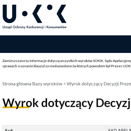
Zamieszczane tu informacje dotyczą wszystkich wyroków SOKiK, Sądu Apelacyjneg
sprawach o uznanie klauzul za niedozwolone (w których powodem był Prezes UOKiK)
Strona główna Bazy wyroków
> Wyrok dotyczący Decyzji Prez
Wyrok dotyczący Decyz
Sąd:
SĄD APEL