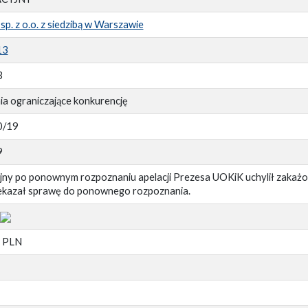
p. z o.o. z siedzibą w Warszawie
13
3
a ograniczające konkurencję
0/19
9
jny po ponownym rozpoznaniu apelacji Prezesa UOKiK uchylił zakaż
ekazał sprawę do ponownego rozpoznania.
8 PLN