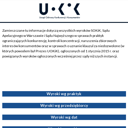
Zamieszczane tu informacje dotyczą wszystkich wyroków SOKiK, Sądu
Apelacyjnego w Warszawie i Sądu Najwyższego w sprawach praktyk
ograniczających konkurencję, kontroli koncentracji, naruszenia zbiorowych
interesów konsumentów oraz w sprawach o uznanie klauzul za niedozwolone (w
których powodem był Prezes UOKiK), ogłoszonych od 1 stycznia 2015 r. oraz
powiązanych wyroków ogłoszonych wcześniej przez sądy niższych instancji.
Wyroki dotyczące Decyzji Prezesa UOKiK
Wyroki wg praktyk
Wyroki wg przedsiębiorcy
Wyroki wg dat