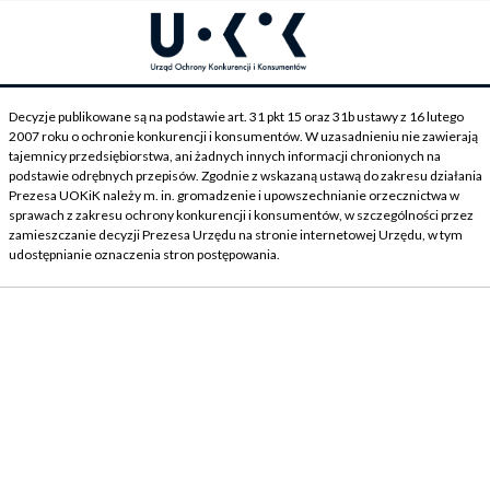
Decyzje publikowane są na podstawie art. 31 pkt 15 oraz 31b ustawy z 16 lutego
2007 roku o ochronie konkurencji i konsumentów. W uzasadnieniu nie zawierają
tajemnicy przedsiębiorstwa, ani żadnych innych informacji chronionych na
podstawie odrębnych przepisów. Zgodnie z wskazaną ustawą do zakresu działania
Prezesa UOKiK należy m. in. gromadzenie i upowszechnianie orzecznictwa w
sprawach z zakresu ochrony konkurencji i konsumentów, w szczególności przez
zamieszczanie decyzji Prezesa Urzędu na stronie internetowej Urzędu, w tym
udostępnianie oznaczenia stron postępowania.