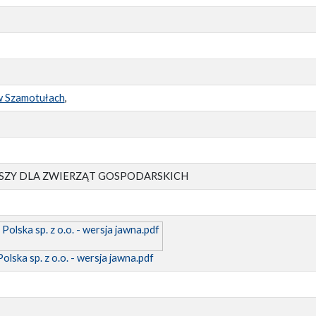
ą w Szamotułach
,
SZY DLA ZWIERZĄT GOSPODARSKICH
olska sp. z o.o. - wersja jawna.pdf