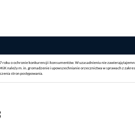
007 roku o ochronie konkurencji i konsumentów. W uzasadnieniu nie zawierają tajemn
OKiK należy m. in. gromadzenie i upowszechnianie orzecznictwa w sprawach z zakre
czenia stron postępowania.
3