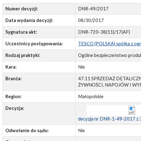
Numer decyzji:
DNR-49/2017
Data wydania decyzji:
08/30/2017
Sygnatura akt:
DNR-720-38(11)/17(AF)
Uczestnicy postępowania:
TESCO (POLSKA) spółka z ogra
Rodzaj praktyki:
Ogólne bezpieczeństwo prod
Kara:
Nie
Branża:
47.11 SPRZEDAŻ DETALIC
ŻYWNOŚCI, NAPOJÓW I W
Region:
Małopolskie
Decyzja:
decyzja nr DNR-1-49-2017 z 30
Odwołanie do sądu:
Nie