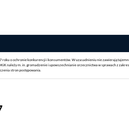
007 roku o ochronie konkurencji i konsumentów. W uzasadnieniu nie zawierają tajemn
OKiK należy m. in. gromadzenie i upowszechnianie orzecznictwa w sprawach z zakre
czenia stron postępowania.
7