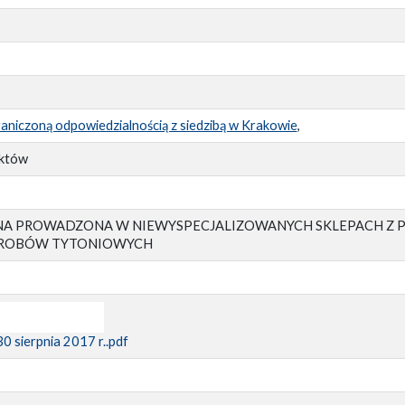
niczoną odpowiedzialnością z siedzibą w Krakowie
,
uktów
ZNA PROWADZONA W NIEWYSPECJALIZOWANYCH SKLEPACH Z
YROBÓW TYTONIOWYCH
 sierpnia 2017 r..pdf