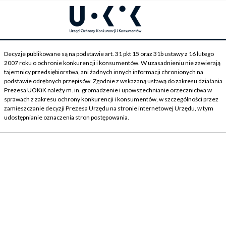
Decyzje publikowane są na podstawie art. 31 pkt 15 oraz 31b ustawy z 16 lutego
2007 roku o ochronie konkurencji i konsumentów. W uzasadnieniu nie zawierają
tajemnicy przedsiębiorstwa, ani żadnych innych informacji chronionych na
podstawie odrębnych przepisów. Zgodnie z wskazaną ustawą do zakresu działania
Prezesa UOKiK należy m. in. gromadzenie i upowszechnianie orzecznictwa w
sprawach z zakresu ochrony konkurencji i konsumentów, w szczególności przez
zamieszczanie decyzji Prezesa Urzędu na stronie internetowej Urzędu, w tym
udostępnianie oznaczenia stron postępowania.