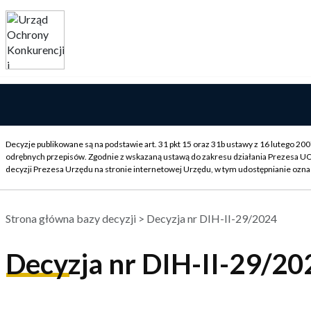
Decyzje publikowane są na podstawie art. 31 pkt 15 oraz 31b ustawy z 16 lutego 2
odrębnych przepisów. Zgodnie z wskazaną ustawą do zakresu działania Prezesa U
decyzji Prezesa Urzędu na stronie internetowej Urzędu, w tym udostępnianie ozna
Strona główna bazy decyzji
> Decyzja nr DIH-II-29/2024
Decyzja nr DIH-II-29/20