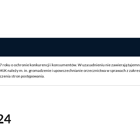
007 roku o ochronie konkurencji i konsumentów. W uzasadnieniu nie zawierają tajemn
OKiK należy m. in. gromadzenie i upowszechnianie orzecznictwa w sprawach z zakre
czenia stron postępowania.
24