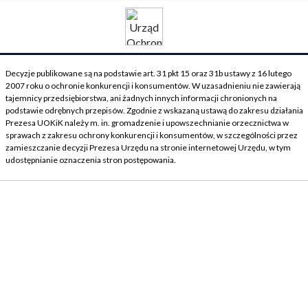
Decyzje publikowane są na podstawie art. 31 pkt 15 oraz 31b ustawy z 16 lutego
2007 roku o ochronie konkurencji i konsumentów. W uzasadnieniu nie zawierają
tajemnicy przedsiębiorstwa, ani żadnych innych informacji chronionych na
podstawie odrębnych przepisów. Zgodnie z wskazaną ustawą do zakresu działania
Prezesa UOKiK należy m. in. gromadzenie i upowszechnianie orzecznictwa w
sprawach z zakresu ochrony konkurencji i konsumentów, w szczególności przez
zamieszczanie decyzji Prezesa Urzędu na stronie internetowej Urzędu, w tym
udostępnianie oznaczenia stron postępowania.