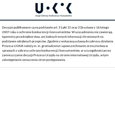
Decyzje publikowane są na podstawie art. 31 pkt 15 oraz 31b ustawy z 16 lutego
2007 roku o ochronie konkurencji i konsumentów. W uzasadnieniu nie zawierają
tajemnicy przedsiębiorstwa, ani żadnych innych informacji chronionych na
podstawie odrębnych przepisów. Zgodnie z wskazaną ustawą do zakresu działania
Prezesa UOKiK należy m. in. gromadzenie i upowszechnianie orzecznictwa w
sprawach z zakresu ochrony konkurencji i konsumentów, w szczególności przez
zamieszczanie decyzji Prezesa Urzędu na stronie internetowej Urzędu, w tym
udostępnianie oznaczenia stron postępowania.