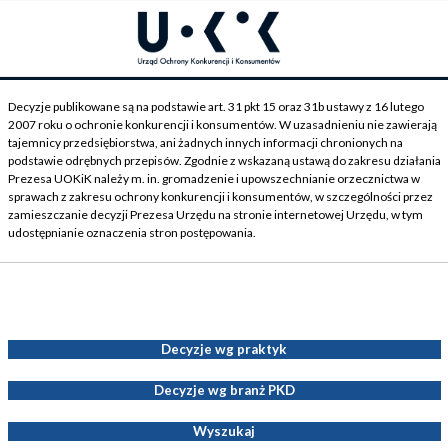
Decyzje publikowane są na podstawie art. 31 pkt 15 oraz 31b ustawy z 16 lutego
2007 roku o ochronie konkurencji i konsumentów. W uzasadnieniu nie zawierają
tajemnicy przedsiębiorstwa, ani żadnych innych informacji chronionych na
podstawie odrębnych przepisów. Zgodnie z wskazaną ustawą do zakresu działania
Prezesa UOKiK należy m. in. gromadzenie i upowszechnianie orzecznictwa w
sprawach z zakresu ochrony konkurencji i konsumentów, w szczególności przez
zamieszczanie decyzji Prezesa Urzędu na stronie internetowej Urzędu, w tym
udostępnianie oznaczenia stron postępowania.
Decyzje Prezesa UOKiK
Decyzje wg praktyk
Decyzje wg branż PKD
Wyszukaj