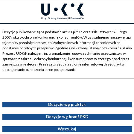
Decyzje publikowane są na podstawie art. 31 pkt 15 oraz 31b ustawy z 16 lutego
2007 roku o ochronie konkurencji i konsumentów. W uzasadnieniu nie zawierają
tajemnicy przedsiębiorstwa, ani żadnych innych informacji chronionych na
podstawie odrębnych przepisów. Zgodnie z wskazaną ustawą do zakresu działania
Prezesa UOKiK należy m. in. gromadzenie i upowszechnianie orzecznictwa w
sprawach z zakresu ochrony konkurencji i konsumentów, w szczególności przez
zamieszczanie decyzji Prezesa Urzędu na stronie internetowej Urzędu, w tym
udostępnianie oznaczenia stron postępowania.
Decyzje Prezesa UOKiK
Decyzje wg praktyk
Decyzje wg branż PKD
Wyszukaj