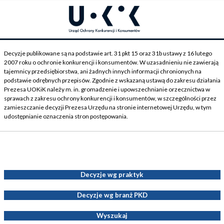
Decyzje publikowane są na podstawie art. 31 pkt 15 oraz 31b ustawy z 16 lutego
2007 roku o ochronie konkurencji i konsumentów. W uzasadnieniu nie zawierają
tajemnicy przedsiębiorstwa, ani żadnych innych informacji chronionych na
podstawie odrębnych przepisów. Zgodnie z wskazaną ustawą do zakresu działania
Prezesa UOKiK należy m. in. gromadzenie i upowszechnianie orzecznictwa w
sprawach z zakresu ochrony konkurencji i konsumentów, w szczególności przez
zamieszczanie decyzji Prezesa Urzędu na stronie internetowej Urzędu, w tym
udostępnianie oznaczenia stron postępowania.
Decyzje Prezesa UOKiK
Decyzje wg praktyk
Decyzje wg branż PKD
Wyszukaj