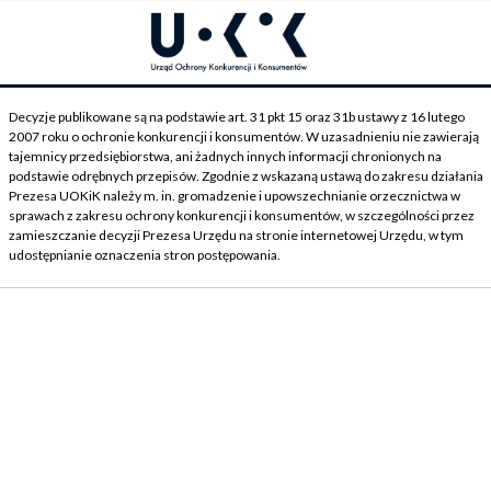
Decyzje publikowane są na podstawie art. 31 pkt 15 oraz 31b ustawy z 16 lutego
2007 roku o ochronie konkurencji i konsumentów. W uzasadnieniu nie zawierają
tajemnicy przedsiębiorstwa, ani żadnych innych informacji chronionych na
podstawie odrębnych przepisów. Zgodnie z wskazaną ustawą do zakresu działania
Prezesa UOKiK należy m. in. gromadzenie i upowszechnianie orzecznictwa w
sprawach z zakresu ochrony konkurencji i konsumentów, w szczególności przez
zamieszczanie decyzji Prezesa Urzędu na stronie internetowej Urzędu, w tym
udostępnianie oznaczenia stron postępowania.