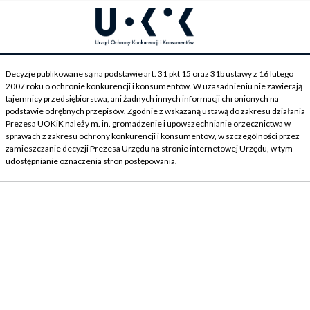
Decyzje publikowane są na podstawie art. 31 pkt 15 oraz 31b ustawy z 16 lutego
2007 roku o ochronie konkurencji i konsumentów. W uzasadnieniu nie zawierają
tajemnicy przedsiębiorstwa, ani żadnych innych informacji chronionych na
podstawie odrębnych przepisów. Zgodnie z wskazaną ustawą do zakresu działania
Prezesa UOKiK należy m. in. gromadzenie i upowszechnianie orzecznictwa w
sprawach z zakresu ochrony konkurencji i konsumentów, w szczególności przez
zamieszczanie decyzji Prezesa Urzędu na stronie internetowej Urzędu, w tym
udostępnianie oznaczenia stron postępowania.