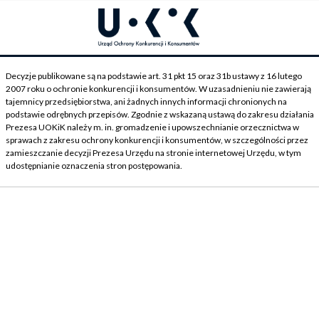
Decyzje publikowane są na podstawie art. 31 pkt 15 oraz 31b ustawy z 16 lutego
2007 roku o ochronie konkurencji i konsumentów. W uzasadnieniu nie zawierają
tajemnicy przedsiębiorstwa, ani żadnych innych informacji chronionych na
podstawie odrębnych przepisów. Zgodnie z wskazaną ustawą do zakresu działania
Prezesa UOKiK należy m. in. gromadzenie i upowszechnianie orzecznictwa w
sprawach z zakresu ochrony konkurencji i konsumentów, w szczególności przez
zamieszczanie decyzji Prezesa Urzędu na stronie internetowej Urzędu, w tym
udostępnianie oznaczenia stron postępowania.