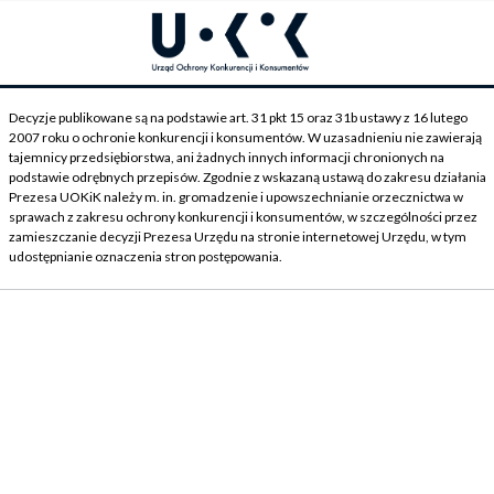
Decyzje publikowane są na podstawie art. 31 pkt 15 oraz 31b ustawy z 16 lutego
2007 roku o ochronie konkurencji i konsumentów. W uzasadnieniu nie zawierają
tajemnicy przedsiębiorstwa, ani żadnych innych informacji chronionych na
podstawie odrębnych przepisów. Zgodnie z wskazaną ustawą do zakresu działania
Prezesa UOKiK należy m. in. gromadzenie i upowszechnianie orzecznictwa w
sprawach z zakresu ochrony konkurencji i konsumentów, w szczególności przez
zamieszczanie decyzji Prezesa Urzędu na stronie internetowej Urzędu, w tym
udostępnianie oznaczenia stron postępowania.