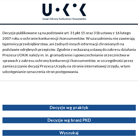
Decyzje publikowane są na podstawie art. 31 pkt 15 oraz 31b ustawy z 16 lutego
2007 roku o ochronie konkurencji i konsumentów. W uzasadnieniu nie zawierają
tajemnicy przedsiębiorstwa, ani żadnych innych informacji chronionych na
podstawie odrębnych przepisów. Zgodnie z wskazaną ustawą do zakresu działania
Prezesa UOKiK należy m. in. gromadzenie i upowszechnianie orzecznictwa w
sprawach z zakresu ochrony konkurencji i konsumentów, w szczególności przez
zamieszczanie decyzji Prezesa Urzędu na stronie internetowej Urzędu, w tym
udostępnianie oznaczenia stron postępowania.
Decyzje Prezesa UOKiK
Decyzje wg praktyk
Decyzje wg branż PKD
Wyszukaj