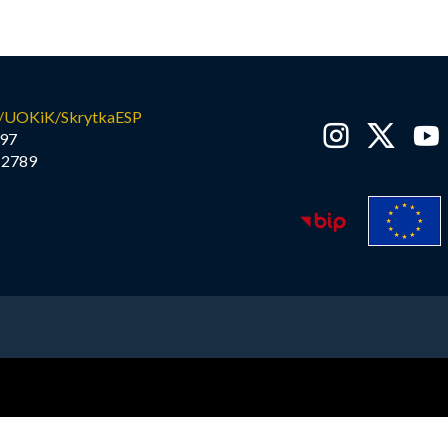
/UOKiK/SkrytkaESP
97
2789