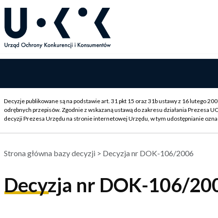
Decyzje publikowane są na podstawie art. 31 pkt 15 oraz 31b ustawy z 16 lutego 2
odrębnych przepisów. Zgodnie z wskazaną ustawą do zakresu działania Prezesa U
decyzji Prezesa Urzędu na stronie internetowej Urzędu, w tym udostępnianie ozna
Strona główna bazy decyzji
> Decyzja nr DOK-106/2006
Decyzja nr DOK-106/20