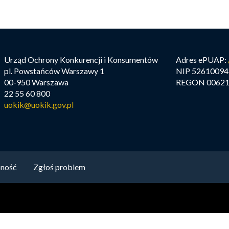
Urząd Ochrony Konkurencji i Konsumentów
Adres ePUAP:
pl. Powstańców Warszawy 1
NIP 52610094
00-950 Warszawa
REGON 00621
22 55 60 800
uokik@uokik.gov.pl
ność
Zgłoś problem