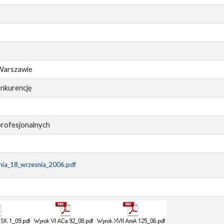
 Warszawie
onkurencję
profesjonalnych
nia_18_wrzesnia_2006.pdf