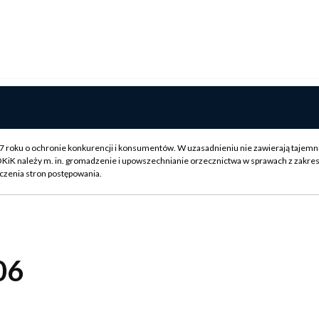
007 roku o ochronie konkurencji i konsumentów. W uzasadnieniu nie zawierają tajemn
OKiK należy m. in. gromadzenie i upowszechnianie orzecznictwa w sprawach z zakre
czenia stron postępowania.
06