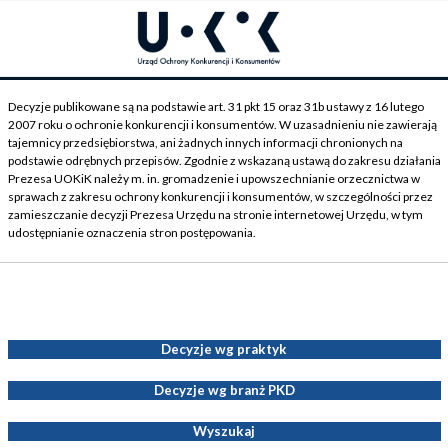
Decyzje publikowane są na podstawie art. 31 pkt 15 oraz 31b ustawy z 16 lutego
2007 roku o ochronie konkurencji i konsumentów. W uzasadnieniu nie zawierają
tajemnicy przedsiębiorstwa, ani żadnych innych informacji chronionych na
podstawie odrębnych przepisów. Zgodnie z wskazaną ustawą do zakresu działania
Prezesa UOKiK należy m. in. gromadzenie i upowszechnianie orzecznictwa w
sprawach z zakresu ochrony konkurencji i konsumentów, w szczególności przez
zamieszczanie decyzji Prezesa Urzędu na stronie internetowej Urzędu, w tym
udostępnianie oznaczenia stron postępowania.
Decyzje Prezesa UOKiK
Decyzje wg praktyk
Decyzje wg branż PKD
Wyszukaj