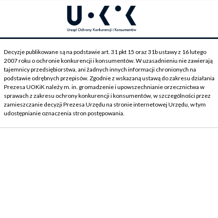
Decyzje publikowane są na podstawie art. 31 pkt 15 oraz 31b ustawy z 16 lutego
2007 roku o ochronie konkurencji i konsumentów. W uzasadnieniu nie zawierają
tajemnicy przedsiębiorstwa, ani żadnych innych informacji chronionych na
podstawie odrębnych przepisów. Zgodnie z wskazaną ustawą do zakresu działania
Prezesa UOKiK należy m. in. gromadzenie i upowszechnianie orzecznictwa w
sprawach z zakresu ochrony konkurencji i konsumentów, w szczególności przez
zamieszczanie decyzji Prezesa Urzędu na stronie internetowej Urzędu, w tym
udostępnianie oznaczenia stron postępowania.