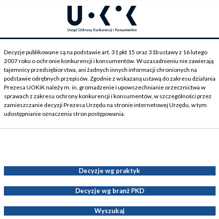
Decyzje publikowane są na podstawie art. 31 pkt 15 oraz 31b ustawy z 16 lutego
2007 roku o ochronie konkurencji i konsumentów. W uzasadnieniu nie zawierają
tajemnicy przedsiębiorstwa, ani żadnych innych informacji chronionych na
podstawie odrębnych przepisów. Zgodnie z wskazaną ustawą do zakresu działania
Prezesa UOKiK należy m. in. gromadzenie i upowszechnianie orzecznictwa w
sprawach z zakresu ochrony konkurencji i konsumentów, w szczególności przez
zamieszczanie decyzji Prezesa Urzędu na stronie internetowej Urzędu, w tym
udostępnianie oznaczenia stron postępowania.
Decyzje Prezesa UOKiK
Decyzje wg praktyk
Decyzje wg branż PKD
Wyszukaj