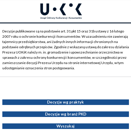
Decyzje publikowane są na podstawie art. 31 pkt 15 oraz 31b ustawy z 16 lutego
2007 roku o ochronie konkurencji i konsumentów. W uzasadnieniu nie zawierają
tajemnicy przedsiębiorstwa, ani żadnych innych informacji chronionych na
podstawie odrębnych przepisów. Zgodnie z wskazaną ustawą do zakresu działania
Prezesa UOKiK należy m. in. gromadzenie i upowszechnianie orzecznictwa w
sprawach z zakresu ochrony konkurencji i konsumentów, w szczególności przez
zamieszczanie decyzji Prezesa Urzędu na stronie internetowej Urzędu, w tym
udostępnianie oznaczenia stron postępowania.
Decyzje Prezesa UOKiK
Decyzje wg praktyk
Decyzje wg branż PKD
Wyszukaj