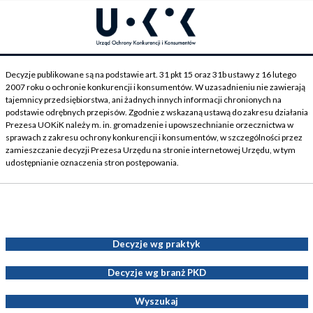
Decyzje publikowane są na podstawie art. 31 pkt 15 oraz 31b ustawy z 16 lutego
2007 roku o ochronie konkurencji i konsumentów. W uzasadnieniu nie zawierają
tajemnicy przedsiębiorstwa, ani żadnych innych informacji chronionych na
podstawie odrębnych przepisów. Zgodnie z wskazaną ustawą do zakresu działania
Prezesa UOKiK należy m. in. gromadzenie i upowszechnianie orzecznictwa w
sprawach z zakresu ochrony konkurencji i konsumentów, w szczególności przez
zamieszczanie decyzji Prezesa Urzędu na stronie internetowej Urzędu, w tym
udostępnianie oznaczenia stron postępowania.
Decyzje Prezesa UOKiK
Decyzje wg praktyk
Decyzje wg branż PKD
Wyszukaj