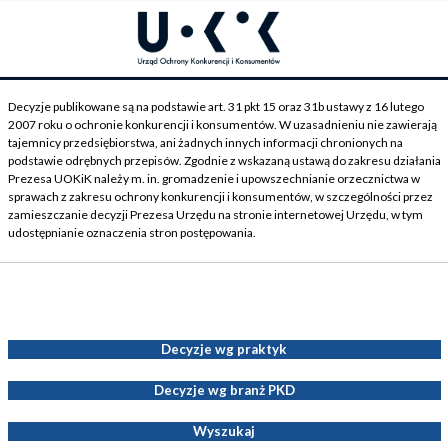
Decyzje publikowane są na podstawie art. 31 pkt 15 oraz 31b ustawy z 16 lutego
2007 roku o ochronie konkurencji i konsumentów. W uzasadnieniu nie zawierają
tajemnicy przedsiębiorstwa, ani żadnych innych informacji chronionych na
podstawie odrębnych przepisów. Zgodnie z wskazaną ustawą do zakresu działania
Prezesa UOKiK należy m. in. gromadzenie i upowszechnianie orzecznictwa w
sprawach z zakresu ochrony konkurencji i konsumentów, w szczególności przez
zamieszczanie decyzji Prezesa Urzędu na stronie internetowej Urzędu, w tym
udostępnianie oznaczenia stron postępowania.
Decyzje Prezesa UOKiK
Decyzje wg praktyk
Decyzje wg branż PKD
Wyszukaj