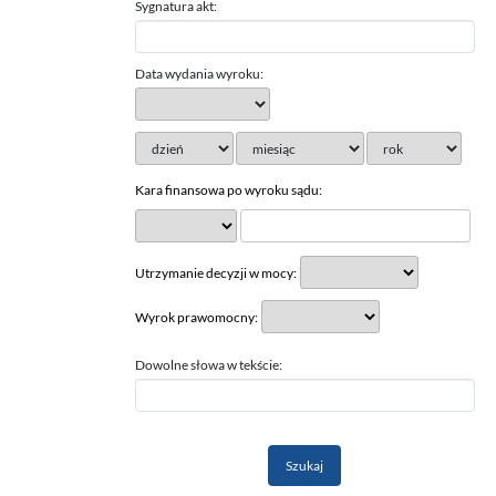
Sygnatura akt:
Data wydania wyroku:
Kara finansowa po wyroku sądu:
Utrzymanie decyzji w mocy:
Wyrok prawomocny:
Dowolne słowa w tekście: