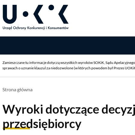
Zamieszczane tu informacje dotyczą wszystkich wyroków SOKiK, Sądu Apelacyjnego 
sprawach o uznanie klauzul za niedozwolone (w których powodem był Prezes UOKiK),
Strona główna
Wyroki dotyczące decyz
przedsiębiorcy