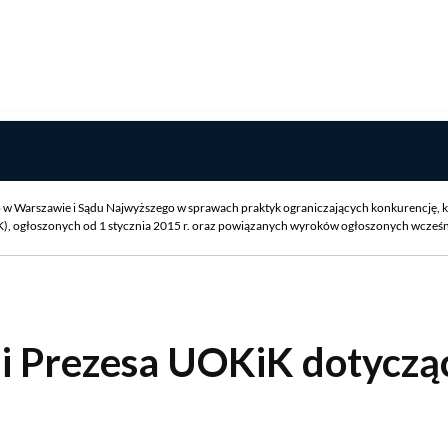
w Warszawie i Sądu Najwyższego w sprawach praktyk ograniczających konkurencję, k
 ogłoszonych od 1 stycznia 2015 r. oraz powiązanych wyroków ogłoszonych wcześniej
ji Prezesa UOKiK dotyczą