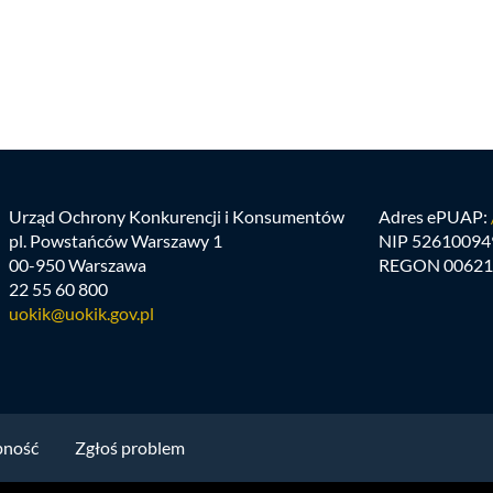
Urząd Ochrony Konkurencji i Konsumentów
Adres ePUAP:
pl. Powstańców Warszawy 1
NIP 52610094
00-950 Warszawa
REGON 00621
22 55 60 800
uokik@uokik.gov.pl
pność
Zgłoś problem