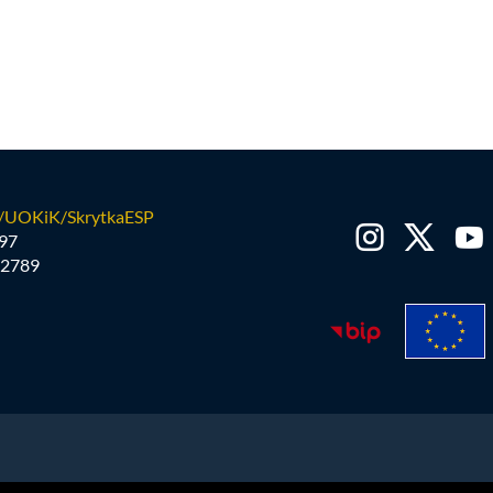
/UOKiK/SkrytkaESP
97
2789