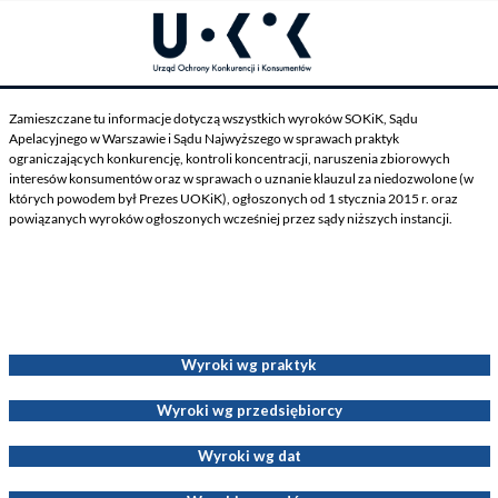
Zamieszczane tu informacje dotyczą wszystkich wyroków SOKiK, Sądu
Apelacyjnego w Warszawie i Sądu Najwyższego w sprawach praktyk
ograniczających konkurencję, kontroli koncentracji, naruszenia zbiorowych
interesów konsumentów oraz w sprawach o uznanie klauzul za niedozwolone (w
których powodem był Prezes UOKiK), ogłoszonych od 1 stycznia 2015 r. oraz
powiązanych wyroków ogłoszonych wcześniej przez sądy niższych instancji.
Wyroki dotyczące Decyzji Prezesa UOKiK
Wyroki wg praktyk
Wyroki wg przedsiębiorcy
Wyroki wg dat