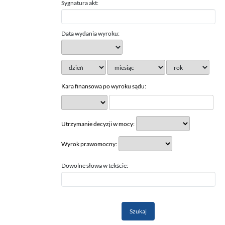
Sygnatura akt:
Data wydania wyroku:
Kara finansowa po wyroku sądu:
Utrzymanie decyzji w mocy:
Wyrok prawomocny:
Dowolne słowa w tekście: