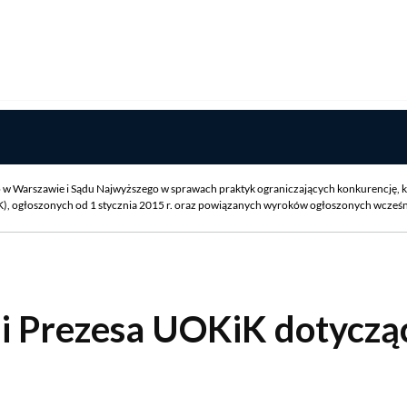
w Warszawie i Sądu Najwyższego w sprawach praktyk ograniczających konkurencję, k
 ogłoszonych od 1 stycznia 2015 r. oraz powiązanych wyroków ogłoszonych wcześniej
ji Prezesa UOKiK dotyczą