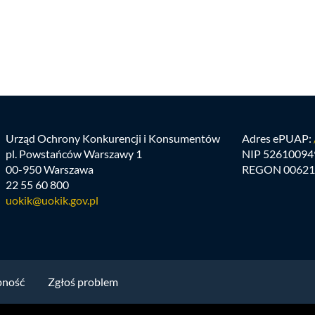
Urząd Ochrony Konkurencji i Konsumentów
Adres ePUAP:
pl. Powstańców Warszawy 1
NIP 52610094
00-950 Warszawa
REGON 00621
22 55 60 800
uokik@uokik.gov.pl
pność
Zgłoś problem