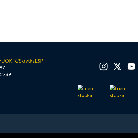
/UOKiK/SkrytkaESP
97
2789