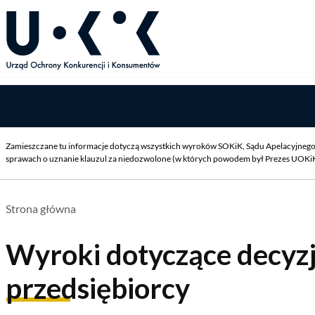
Zamieszczane tu informacje dotyczą wszystkich wyroków SOKiK, Sądu Apelacyjnego 
sprawach o uznanie klauzul za niedozwolone (w których powodem był Prezes UOKiK),
Strona główna
Wyroki dotyczące decyz
przedsiębiorcy