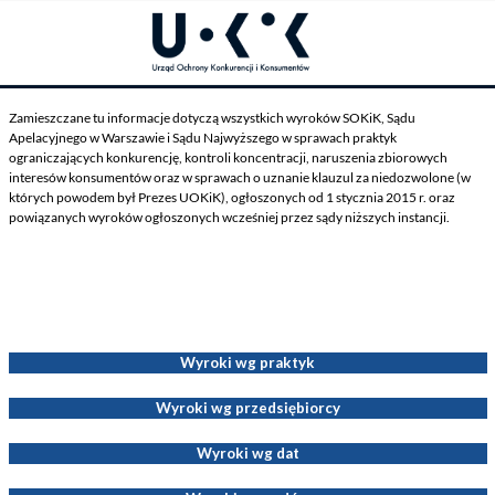
Zamieszczane tu informacje dotyczą wszystkich wyroków SOKiK, Sądu
Apelacyjnego w Warszawie i Sądu Najwyższego w sprawach praktyk
ograniczających konkurencję, kontroli koncentracji, naruszenia zbiorowych
interesów konsumentów oraz w sprawach o uznanie klauzul za niedozwolone (w
których powodem był Prezes UOKiK), ogłoszonych od 1 stycznia 2015 r. oraz
powiązanych wyroków ogłoszonych wcześniej przez sądy niższych instancji.
Wyroki dotyczące Decyzji Prezesa UOKiK
Wyroki wg praktyk
Wyroki wg przedsiębiorcy
Wyroki wg dat