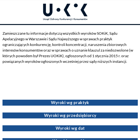
Zamieszczane tu informacje dotyczą wszystkich wyroków SOKiK, Sądu
Apelacyjnego w Warszawie i Sądu Najwyższego w sprawach praktyk
ograniczających konkurencję, kontroli koncentracji, naruszenia zbiorowych
interesów konsumentów oraz w sprawach o uznanie klauzul za niedozwolone (w
których powodem był Prezes UOKiK), ogłoszonych od 1 stycznia 2015 r. oraz
powiązanych wyroków ogłoszonych wcześniej przez sądy niższych instancji.
Wyroki dotyczące Decyzji Prezesa UOKiK
Wyroki wg praktyk
Wyroki wg przedsiębiorcy
Wyroki wg dat