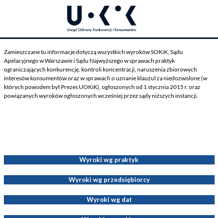
Zamieszczane tu informacje dotyczą wszystkich wyroków SOKiK, Sądu
Apelacyjnego w Warszawie i Sądu Najwyższego w sprawach praktyk
ograniczających konkurencję, kontroli koncentracji, naruszenia zbiorowych
interesów konsumentów oraz w sprawach o uznanie klauzul za niedozwolone (w
których powodem był Prezes UOKiK), ogłoszonych od 1 stycznia 2015 r. oraz
powiązanych wyroków ogłoszonych wcześniej przez sądy niższych instancji.
Wyroki dotyczące Decyzji Prezesa UOKiK
Wyroki wg praktyk
Wyroki wg przedsiębiorcy
Wyroki wg dat