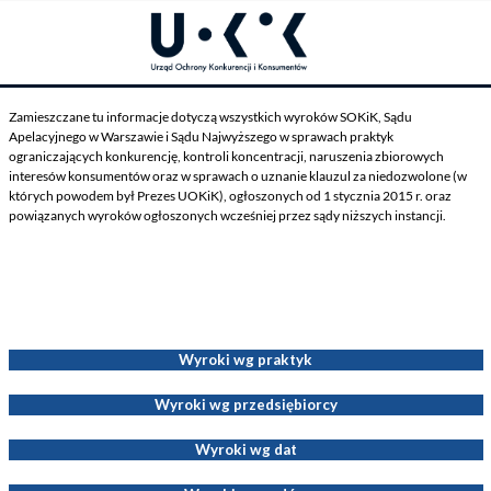
Zamieszczane tu informacje dotyczą wszystkich wyroków SOKiK, Sądu
Apelacyjnego w Warszawie i Sądu Najwyższego w sprawach praktyk
ograniczających konkurencję, kontroli koncentracji, naruszenia zbiorowych
interesów konsumentów oraz w sprawach o uznanie klauzul za niedozwolone (w
których powodem był Prezes UOKiK), ogłoszonych od 1 stycznia 2015 r. oraz
powiązanych wyroków ogłoszonych wcześniej przez sądy niższych instancji.
Wyroki dotyczące Decyzji Prezesa UOKiK
Wyroki wg praktyk
Wyroki wg przedsiębiorcy
Wyroki wg dat