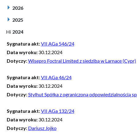
2026
2025
2024
Sygnatura akt:
VII AGa 546/24
Data wyroku:
30.12.2024
Dotyczy:
Wisepro Foctral Limited z siedzibą w Larnace (Cypr)
Sygnatura akt:
VII AGa 46/24
Data wyroku:
30.12.2024
Dotyczy:
Stylhut Spółka z ograniczoną odpowiedzialnością s
Sygnatura akt:
VII AGa 132/24
Data wyroku:
30.12.2024
Dotyczy:
Dariusz Jojko