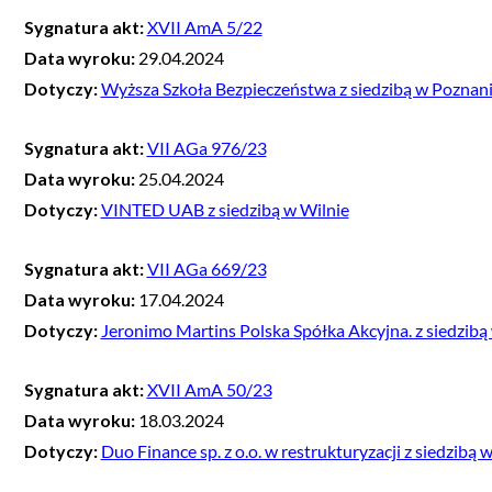
Sygnatura akt:
XVII AmA 5/22
Data wyroku:
29.04.2024
Dotyczy:
Wyższa Szkoła Bezpieczeństwa z siedzibą w Poznan
Sygnatura akt:
VII AGa 976/23
Data wyroku:
25.04.2024
Dotyczy:
VINTED UAB z siedzibą w Wilnie
Sygnatura akt:
VII AGa 669/23
Data wyroku:
17.04.2024
Dotyczy:
Jeronimo Martins Polska Spółka Akcyjna. z siedzibą
Sygnatura akt:
XVII AmA 50/23
Data wyroku:
18.03.2024
Dotyczy:
Duo Finance sp. z o.o. w restrukturyzacji z siedzibą