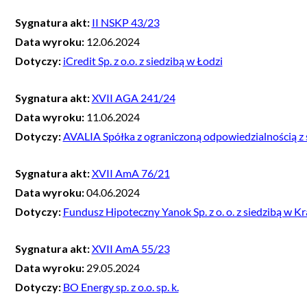
Sygnatura akt:
II NSKP 43/23
Data wyroku:
12.06.2024
Dotyczy:
iCredit Sp. z o.o. z siedzibą w Łodzi
Sygnatura akt:
XVII AGA 241/24
Data wyroku:
11.06.2024
Dotyczy:
AVALIA Spółka z ograniczoną odpowiedzialnością z 
Sygnatura akt:
XVII AmA 76/21
Data wyroku:
04.06.2024
Dotyczy:
Fundusz Hipoteczny Yanok Sp. z o. o. z siedzibą w K
Sygnatura akt:
XVII AmA 55/23
Data wyroku:
29.05.2024
Dotyczy:
BO Energy sp. z o.o. sp. k.