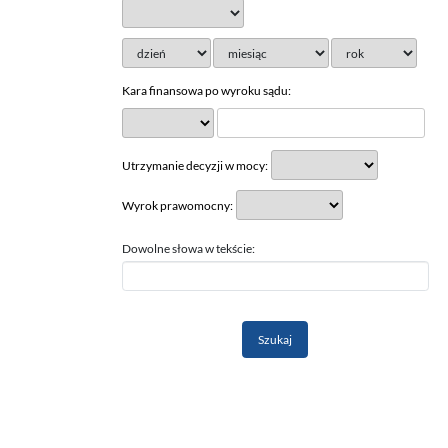
Kara finansowa po wyroku sądu:
Utrzymanie decyzji w mocy:
Wyrok prawomocny:
Dowolne słowa w tekście: