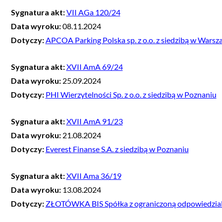
Sygnatura akt:
VII AGa 120/24
Data wyroku:
08.11.2024
Dotyczy:
APCOA Parking Polska sp. z o.o. z siedzibą w Warsz
Sygnatura akt:
XVII AmA 69/24
Data wyroku:
25.09.2024
Dotyczy:
PHI Wierzytelności Sp. z o.o. z siedzibą w Poznaniu
Sygnatura akt:
XVII AmA 91/23
Data wyroku:
21.08.2024
Dotyczy:
Everest Finanse S.A. z siedzibą w Poznaniu
Sygnatura akt:
XVII Ama 36/19
Data wyroku:
13.08.2024
Dotyczy:
ZŁOTÓWKA BIS Spółka z ograniczoną odpowiedzialn