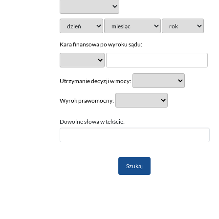
Kara finansowa po wyroku sądu:
Utrzymanie decyzji w mocy:
Wyrok prawomocny:
Dowolne słowa w tekście: