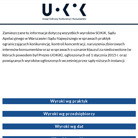
Zamieszczane tu informacje dotyczą wszystkich wyroków SOKiK, Sądu
Apelacyjnego w Warszawie i Sądu Najwyższego w sprawach praktyk
ograniczających konkurencję, kontroli koncentracji, naruszenia zbiorowych
interesów konsumentów oraz w sprawach o uznanie klauzul za niedozwolone (w
których powodem był Prezes UOKiK), ogłoszonych od 1 stycznia 2015 r. oraz
powiązanych wyroków ogłoszonych wcześniej przez sądy niższych instancji.
Wyroki dotyczące Decyzji Prezesa UOKiK
Wyroki wg praktyk
Wyroki wg przedsiębiorcy
Wyroki wg dat