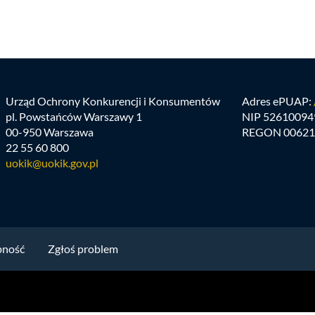
Urząd Ochrony Konkurencji i Konsumentów
Adres ePUAP:
pl. Powstańców Warszawy 1
NIP 52610094
00-950 Warszawa
REGON 00621
22 55 60 800
uokik@uokik.gov.pl
pność
Zgłoś problem