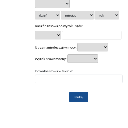
Kara finansowa po wyroku sądu:
Utrzymanie decyzji w mocy:
Wyrok prawomocny:
Dowolne słowa w tekście: