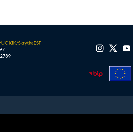
/UOKiK/SkrytkaESP
97
2789