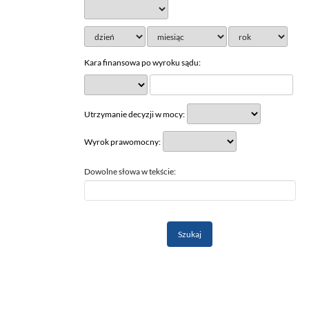
Kara finansowa po wyroku sądu:
Utrzymanie decyzji w mocy:
Wyrok prawomocny:
Dowolne słowa w tekście: