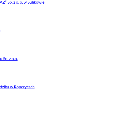
 Sp. z o. o. w Sulikowie
.
Sp. z o.o.
edzibą w Ropczycach