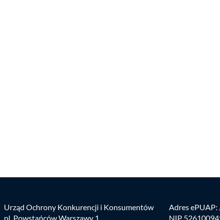
Urząd Ochrony Konkurencji i Konsumentów
Adres ePUAP:
pl. Powstańców Warszawy 1
NIP 52610094