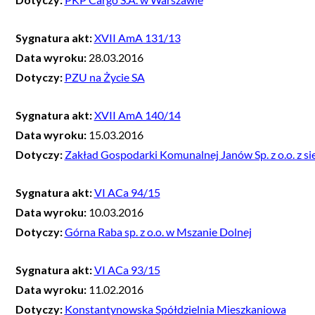
Sygnatura akt:
XVII AmA 131/13
Data wyroku:
28.03.2016
Dotyczy:
PZU na Życie SA
Sygnatura akt:
XVII AmA 140/14
Data wyroku:
15.03.2016
Dotyczy:
Zakład Gospodarki Komunalnej Janów Sp. z o.o. z s
Sygnatura akt:
VI ACa 94/15
Data wyroku:
10.03.2016
Dotyczy:
Górna Raba sp. z o.o. w Mszanie Dolnej
Sygnatura akt:
VI ACa 93/15
Data wyroku:
11.02.2016
Dotyczy:
Konstantynowska Spółdzielnia Mieszkaniowa