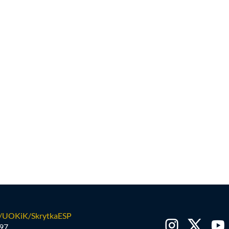
/UOKiK/SkrytkaESP
97