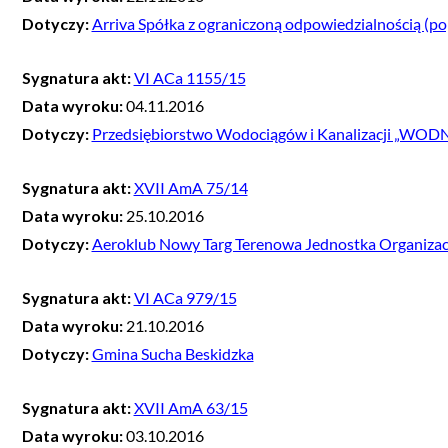
Dotyczy:
Arriva Spółka z ograniczoną odpowiedzialnością (popr
Sygnatura akt:
VI ACa 1155/15
Data wyroku:
04.11.2016
Dotyczy:
Przedsiębiorstwo Wodociągów i Kanalizacji „WODNIK”
Sygnatura akt:
XVII AmA 75/14
Data wyroku:
25.10.2016
Dotyczy:
Aeroklub Nowy Targ Terenowa Jednostka Organiza
Sygnatura akt:
VI ACa 979/15
Data wyroku:
21.10.2016
Dotyczy:
Gmina Sucha Beskidzka
Sygnatura akt:
XVII AmA 63/15
Data wyroku:
03.10.2016