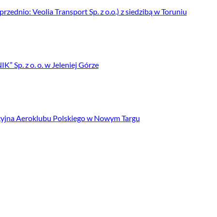
zednio: Veolia Transport Sp. z o.o.) z siedzibą w Toruniu
 Sp. z o. o. w Jeleniej Górze
cyjna Aeroklubu Polskiego w Nowym Targu