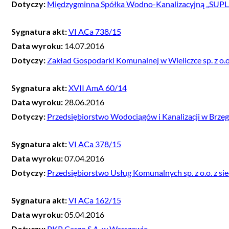
Dotyczy:
Międzygminna Spółka Wodno-Kanalizacyjną „SUPLAZ”
Sygnatura akt:
VI ACa 738/15
Data wyroku:
14.07.2016
Dotyczy:
Zakład Gospodarki Komunalnej w Wieliczce sp. z o.o
Sygnatura akt:
XVII AmA 60/14
Data wyroku:
28.06.2016
Dotyczy:
Przedsiębiorstwo Wodociągów i Kanalizacji w Brzegu 
Sygnatura akt:
VI ACa 378/15
Data wyroku:
07.04.2016
Dotyczy:
Przedsiębiorstwo Usług Komunalnych sp. z o.o. z si
Sygnatura akt:
VI ACa 162/15
Data wyroku:
05.04.2016
Dotyczy:
PKP Cargo S.A. w Warszawie