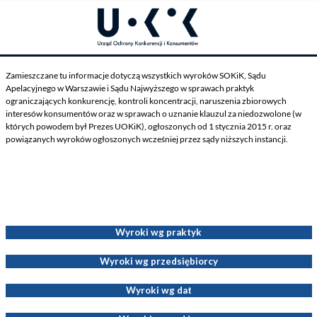
Zamieszczane tu informacje dotyczą wszystkich wyroków SOKiK, Sądu
Apelacyjnego w Warszawie i Sądu Najwyższego w sprawach praktyk
ograniczających konkurencję, kontroli koncentracji, naruszenia zbiorowych
interesów konsumentów oraz w sprawach o uznanie klauzul za niedozwolone (w
których powodem był Prezes UOKiK), ogłoszonych od 1 stycznia 2015 r. oraz
powiązanych wyroków ogłoszonych wcześniej przez sądy niższych instancji.
Wyroki dotyczące Decyzji Prezesa UOKiK
Wyroki wg praktyk
Wyroki wg przedsiębiorcy
Wyroki wg dat