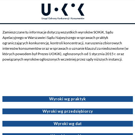
Zamieszczane tu informacje dotyczą wszystkich wyroków SOKiK, Sądu
Apelacyjnego w Warszawie i Sądu Najwyższego w sprawach praktyk
ograniczających konkurencję, kontroli koncentracji, naruszenia zbiorowych
interesów konsumentów oraz w sprawach o uznanie klauzul za niedozwolone (w
których powodem był Prezes UOKiK), ogłoszonych od 1 stycznia 2015 r. oraz
powiązanych wyroków ogłoszonych wcześniej przez sądy niższych instancji.
Wyroki dotyczące Decyzji Prezesa UOKiK
Wyroki wg praktyk
Wyroki wg przedsiębiorcy
Wyroki wg dat