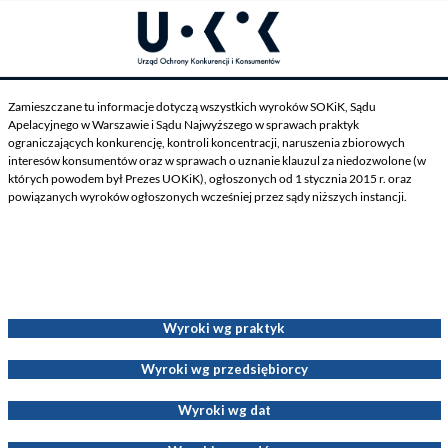
Zamieszczane tu informacje dotyczą wszystkich wyroków SOKiK, Sądu
Apelacyjnego w Warszawie i Sądu Najwyższego w sprawach praktyk
ograniczających konkurencję, kontroli koncentracji, naruszenia zbiorowych
interesów konsumentów oraz w sprawach o uznanie klauzul za niedozwolone (w
których powodem był Prezes UOKiK), ogłoszonych od 1 stycznia 2015 r. oraz
powiązanych wyroków ogłoszonych wcześniej przez sądy niższych instancji.
Wyroki dotyczące Decyzji Prezesa UOKiK
Wyroki wg praktyk
Wyroki wg przedsiębiorcy
Wyroki wg dat