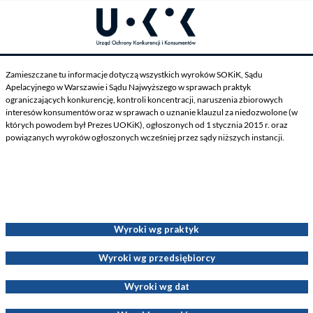
Zamieszczane tu informacje dotyczą wszystkich wyroków SOKiK, Sądu
Apelacyjnego w Warszawie i Sądu Najwyższego w sprawach praktyk
ograniczających konkurencję, kontroli koncentracji, naruszenia zbiorowych
interesów konsumentów oraz w sprawach o uznanie klauzul za niedozwolone (w
których powodem był Prezes UOKiK), ogłoszonych od 1 stycznia 2015 r. oraz
powiązanych wyroków ogłoszonych wcześniej przez sądy niższych instancji.
Wyroki dotyczące Decyzji Prezesa UOKiK
Wyroki wg praktyk
Wyroki wg przedsiębiorcy
Wyroki wg dat