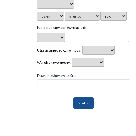
Kara finansowa po wyroku sądu:
Utrzymanie decyzji w mocy:
Wyrok prawomocny:
Dowolne słowa w tekście: