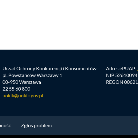
Urząd Ochrony Konkurencji i Konsumentów
Adres ePUAP:
pl. Powstańców Warszawy 1
NIP 52610094
00-950 Warszawa
REGON 00621
22 55 60 800
uokik@uokik.gov.pl
pność
Zgłoś problem