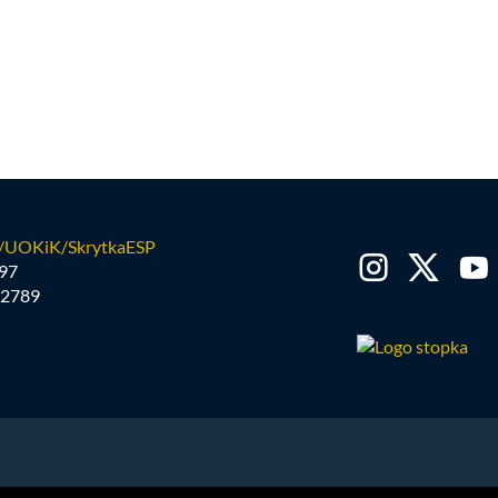
/UOKiK/SkrytkaESP
97
2789