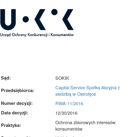
rok dotyczący Decyzji Prezesa UOKiK RWA-11/2016
Sąd:
SOKIK
Capital Service Spółka Akcyjna z
Przedsiębiorca:
siedzibą w Ostrołęce
Numer decyzji:
RWA-11/2016
Data decyzji:
12/30/2016
Ochrona zbiorowych interesów
Praktyka:
konsumentów