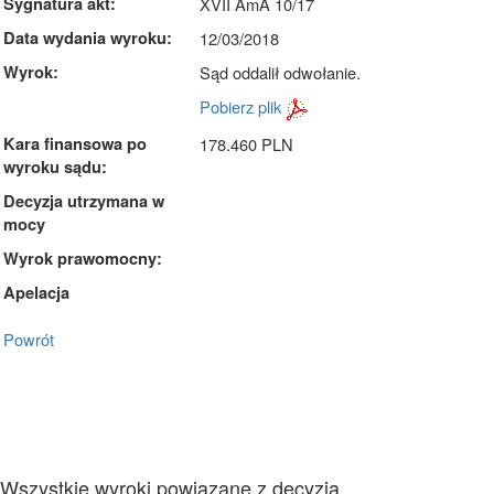
Sygnatura akt:
XVII AmA 10/17
Data wydania wyroku:
12/03/2018
Wyrok:
Sąd oddalił odwołanie.
Pobierz plik
Kara finansowa po
178.460 PLN
wyroku sądu:
Decyzja utrzymana w
mocy
Wyrok prawomocny:
Apelacja
Powrót
Wszystkie wyroki powiązane z decyzją