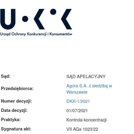
rok dotyczący Decyzji Prezesa UOKiK DKK-1/2021
Sąd:
SĄD APELACYJNY
Agora S.A. z siedzibą w
Przedsiębiorca:
Warszawie
Numer decyzji:
DKK-1/2021
Data decyzji:
01/07/2021
Praktyka:
Kontrola koncentracji
Sygnatura akt:
VII AGa 1023/22