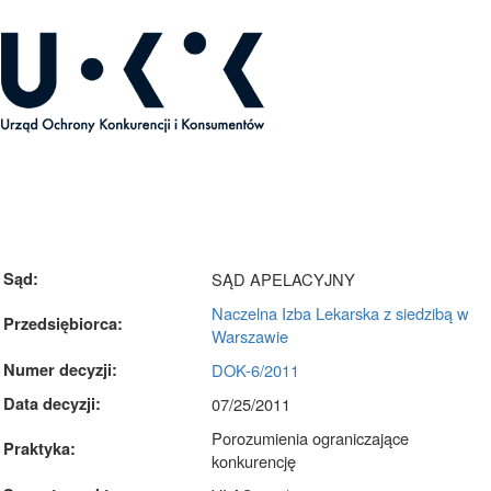
rok dotyczący Decyzji Prezesa UOKiK DOK-6/2011
Sąd:
SĄD APELACYJNY
Naczelna Izba Lekarska z siedzibą w
Przedsiębiorca:
Warszawie
Numer decyzji:
DOK-6/2011
Data decyzji:
07/25/2011
Porozumienia ograniczające
Praktyka:
konkurencję