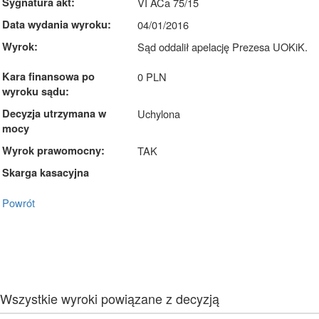
Sygnatura akt:
VI ACa 75/15
Data wydania wyroku:
04/01/2016
Wyrok:
Sąd oddalił apelację Prezesa UOKiK.
Kara finansowa po
0 PLN
wyroku sądu:
Decyzja utrzymana w
Uchylona
mocy
Wyrok prawomocny:
TAK
Skarga kasacyjna
Powrót
Wszystkie wyroki powiązane z decyzją